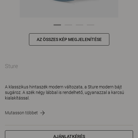
AZ ÖSSZES KÉP MEGJELENÍTÉSE
Sture
A klasszikus hintaszék modern változata, a Sture modern bájt
sugároz. A szék négy lábbal is rendelhető, ugyanazzal a karcsú
kialakítással.
Mutasson többet
AJÁNLATKÉRÉS