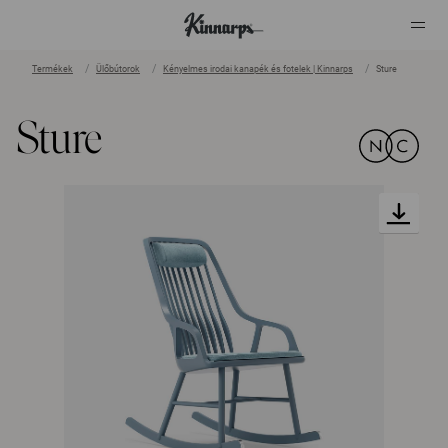
Termékek
Ülőbútorok
Kényelmes irodai kanapék és fotelek | Kinnarps
Sture
?
?
Sture