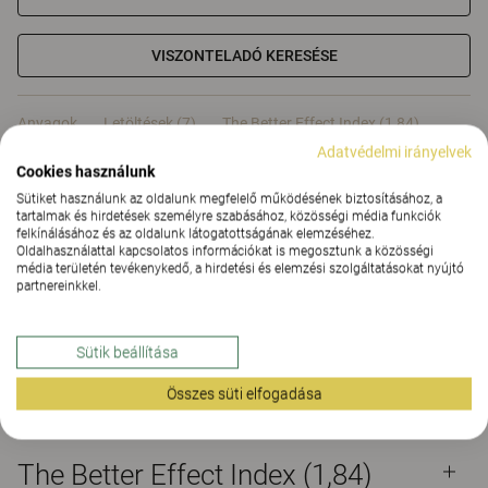
VISZONTELADÓ KERESÉSE
Anyagok
Letöltések (7)
The Better Effect Index (1,84)
Adatvédelmi irányelvek
Cookies használunk
Tanúsítványok
Sütiket használunk az oldalunk megfelelő működésének biztosításához, a
tartalmak és hirdetések személyre szabásához, közösségi média funkciók
felkínálásához és az oldalunk látogatottságának elemzéséhez.
Oldalhasználattal kapcsolatos információkat is megosztunk a közösségi
média területén tevékenykedő, a hirdetési és elemzési szolgáltatásokat nyújtó
partnereinkkel.
Anyagok
Sütik beállítása
Letöltések (
7
)
Összes süti elfogadása
The Better Effect Index (1,84)