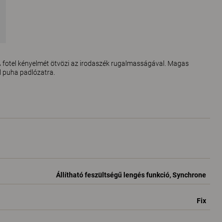
A fotel kényelmét ötvözi az irodaszék rugalmasságával. Magas
l puha padlózatra.
Állítható feszültségű lengés funkció, Synchrone
Fix