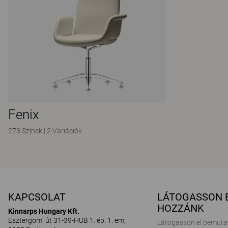
Fenix
273 Színek
|
2 Variációk
KAPCSOLAT
LÁTOGASSON 
HOZZÁNK
Kinnarps Hungary Kft.
Esztergomi út 31-39-HUB 1. ép. 1. em,
Látogasson el bemuta