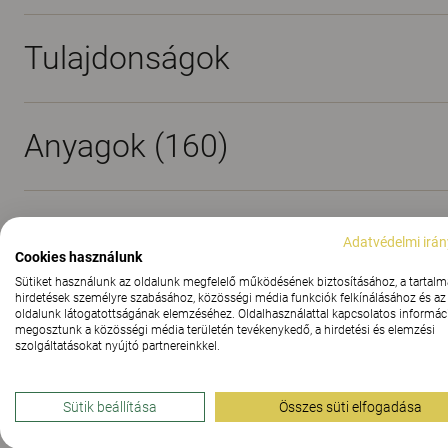
Tulajdonságok
Anyagok
(160)
Letöltések (
3
)
Adatvédelmi irán
Cookies használunk
Sütiket használunk az oldalunk megfelelő működésének biztosításához, a tartalm
hirdetések személyre szabásához, közösségi média funkciók felkínálásához és az
oldalunk látogatottságának elemzéséhez. Oldalhasználattal kapcsolatos informáci
megosztunk a közösségi média területén tevékenykedő, a hirdetési és elemzési
szolgáltatásokat nyújtó partnereinkkel.
Elegáns és kényelm
Sütik beállítása
Összes süti elfogadása