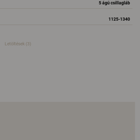
5 ágú csillagláb
1125-1340
Letöltések (3)