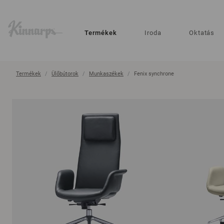
?
?
Termékek
Iroda
Oktatás
Termékek
Ülőbútorok
Munkaszékek
Fenix synchrone