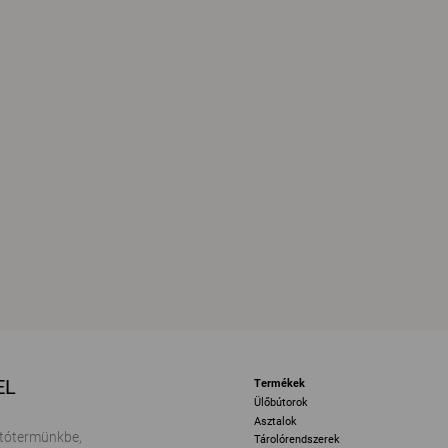
EL
Termékek
Ülőbútorok
Asztalok
tótermünkbe,
Tárolórendszerek