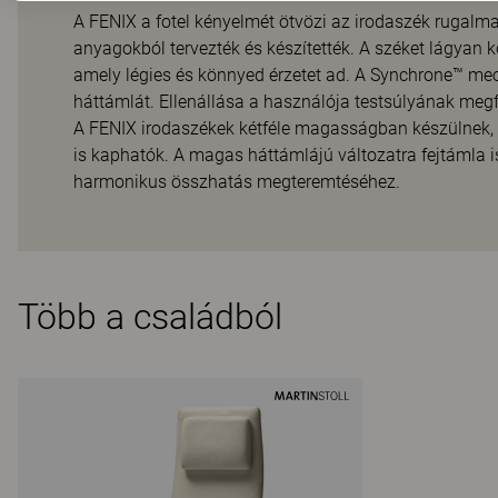
A FENIX a fotel kényelmét ötvözi az irodaszék ruga
anyagokból tervezték és készítették. A széket lágyan k
amely légies és könnyed érzetet ad. A Synchrone™ me
háttámlát. Ellenállása a használója testsúlyának megfe
A FENIX irodaszékek kétféle magasságban készülnek, 
is kaphatók. A magas háttámlájú változatra fejtámla is
harmonikus összhatás megteremtéséhez.
Több a családból