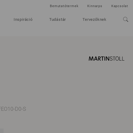
Bemutatótermek
Kinnarps
Kapcsolat
Inspiráció
Tudástár
Tervezőknek
-FEO10-D0-S