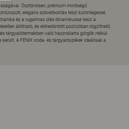
lmasságával. Ösztönösen, prémium minőségű
ontúrozott, elegáns szövetborítás teszi különlegessé,
chanika és a rugalmas ülés dinamikussá teszi a
lelően állítható, és előredöntött pozícióban rögzíthető.
és tárgyalótermekben való használatra görgők nélkül
 került. A FENIX iroda- és tárgyalószékek ideálisak a