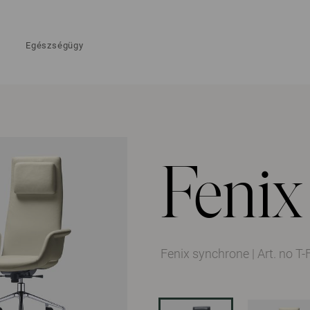
Egészségügy
Fenix
Fenix ​​synchrone
|
Art. no T