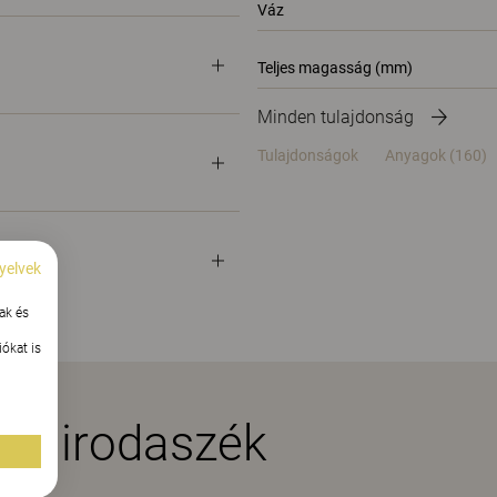
Váz
Teljes magasság (mm)
Minden tulajdonság
Tulajdonságok
Anyagok
(160)
yelvek
ak és
ókat is
es irodaszék