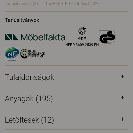
Tanúsítványok (
8
)
The Better Effect Index (2,32)
Tanúsítványok
NEPD-3609-2539-EN
Tulajdonságok
Anyagok
(195)
Letöltések (
12
)