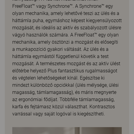
FreeFloat™ vagy Synchrone™. A Synchrone™ egy
olyan mechanika, amely lehetővé teszi az ülés és a
háttámla puha, egymáshoz képest kiegyensúlyozott
mozgását, és ideális az aktív és szabályozott ülésre
vágyó használók számára. A FreeFloat™ egy olyan
mechanika, amely ösztönzi a mozgást és elősegíti
a munkapozíció gyakori váltását. Az ülés és a
háttámla egymástól függetlenül követik a test
mozgását. A természetes mozgást és az aktív ülést
előtérbe helyező Plus fantasztikus rugalmasságot
és végtelen lehetőségeket kínál. Egészítse ki
mindezt különböző opciókkal (ülés mélysége, ülési
magasság, támlamagasság), és máris megnyerte
az ergonómiai fődíjat. Többféle támlamagasság,
karfa és fejtámasz közül választhat. Kontrasztos
varrással vagy saját logóval is kiegészítheti.