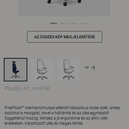
AZ ÖSSZES KÉP MEGJELENÍTÉSE
+9
Plus[6]
|
Art. no 6780
FreeFloat™ mechanizmussal ellátott klasszikus irodai szék, amely
ösztönzi a mozgást, mivel a háttámla és az ülés egymástól
függetlenül mozog. Mindez a jó ergonómia és az aktív ülés
érdekében. Kárpitozott ülés és magas támla.