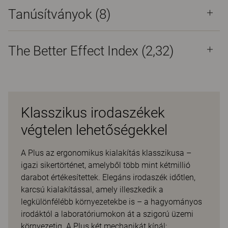
Tanúsítványok (
8
)
The Better Effect Index (2,32)
Klasszikus irodaszékek
végtelen lehetőségekkel
A Plus az ergonomikus kialakítás klasszikusa –
igazi sikertörténet, amelyből több mint kétmillió
darabot értékesítettek. Elegáns irodaszék időtlen,
karcsú kialakítással, amely illeszkedik a
legkülönfélébb környezetekbe is – a hagyományos
irodáktól a laboratóriumokon át a szigorú üzemi
környezetig. A Plus két mechanikát kínál: