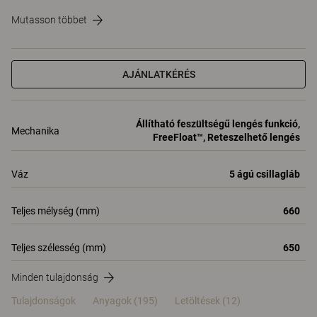
Mutasson többet
AJÁNLATKÉRÉS
Állítható feszültségű lengés funkció,
Mechanika
FreeFloat™, Reteszelhető lengés
Váz
5 ágú csillagláb
Teljes mélység (mm)
660
Teljes szélesség (mm)
650
Minden tulajdonság
Tulajdonságok
Anyagok
(195)
Letöltések (12)