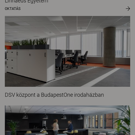
Linnaeus Egyetem
OKTATÁS
DSV központ a BudapestOne irodaházban