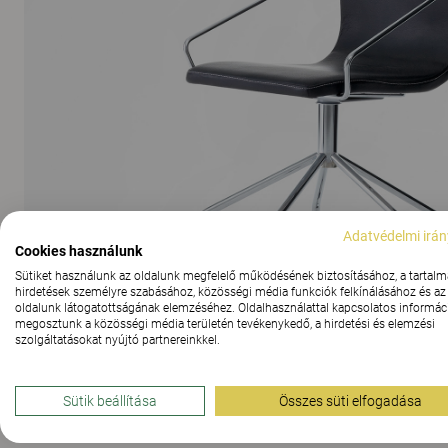
Adatvédelmi irán
Cookies használunk
Sütiket használunk az oldalunk megfelelő működésének biztosításához, a tartalm
hirdetések személyre szabásához, közösségi média funkciók felkínálásához és az
oldalunk látogatottságának elemzéséhez. Oldalhasználattal kapcsolatos informáci
megosztunk a közösségi média területén tevékenykedő, a hirdetési és elemzési
szolgáltatásokat nyújtó partnereinkkel.
Sütik beállítása
Összes süti elfogadása
AZ ÖSSZES KÉP MEGJELENÍTÉSE