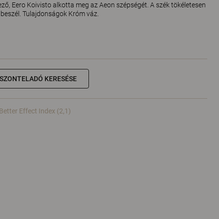
vező, Eero Koivisto alkotta meg az Aeon szépségét. A szék tökéletesen
 beszél. Tulajdonságok Króm váz.
ISZONTELADÓ KERESÉSE
Better Effect Index (2,1)