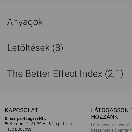
Anyagok
Letöltések (
8
)
The Better Effect Index (2,1)
KAPCSOLAT
LÁTOGASSON 
HOZZÁNK
Kinnarps Hungary Kft.
Esztergomi út 31-39-HUB 1. ép. 1. em,
Látogasson el bemuta
1138 Budapest
nézze meg élőben term