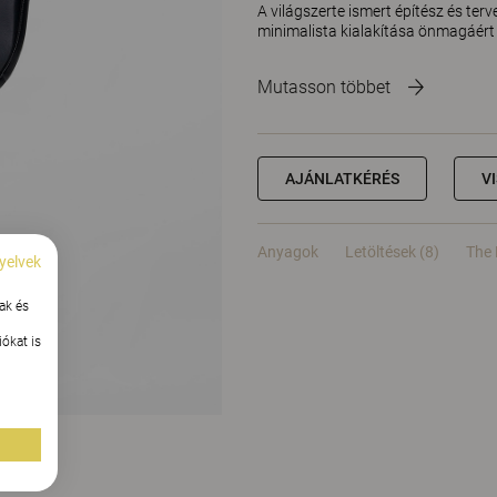
A világszerte ismert építész és ter
minimalista kialakítása önmagáért
Mutasson többet
AJÁNLATKÉRÉS
V
Anyagok
Letöltések (8)
The 
yelvek
ak és
ókat is