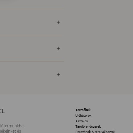
EL
Termékek
Ülőbútorok
Asztalok
tótermünkbe,
Tárolórendszerek
ékeinket és
Paravánok & térelválasztók