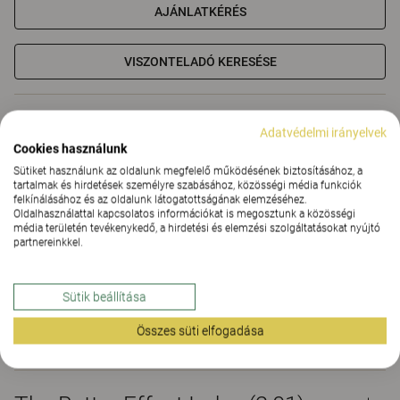
AJÁNLATKÉRÉS
VISZONTELADÓ KERESÉSE
Anyagok
Letöltések (9)
The Better Effect Index (2,01)
Adatvédelmi irányelvek
Cookies használunk
Tanúsítványok
Sütiket használunk az oldalunk megfelelő működésének biztosításához, a
tartalmak és hirdetések személyre szabásához, közösségi média funkciók
felkínálásához és az oldalunk látogatottságának elemzéséhez.
Oldalhasználattal kapcsolatos információkat is megosztunk a közösségi
média területén tevékenykedő, a hirdetési és elemzési szolgáltatásokat nyújtó
partnereinkkel.
Anyagok
Sütik beállítása
Összes süti elfogadása
Letöltések (
9
)