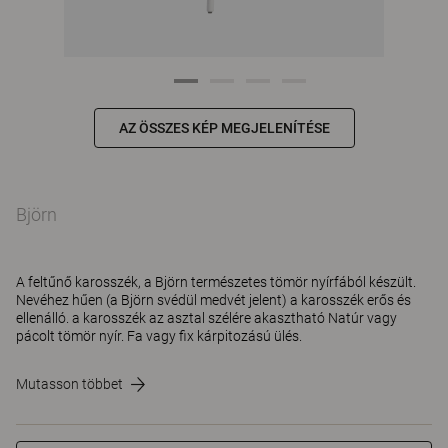
AZ ÖSSZES KÉP MEGJELENÍTÉSE
Björn
A feltűnő karosszék, a Björn természetes tömör nyírfából készült.
Nevéhez hűen (a Björn svédül medvét jelent) a karosszék erős és
ellenálló. a karosszék az asztal szélére akasztható Natúr vagy
pácolt tömör nyír. Fa vagy fix kárpitozású ülés.
Mutasson többet