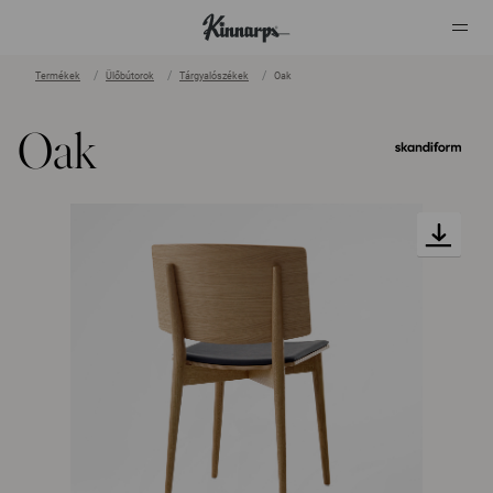
Termékek
Ülőbútorok
Tárgyalószékek
Oak
?
?
Oak