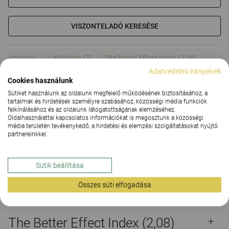
VISZONTELADÓ KERESÉSE
Anyagok
Letöltések (7)
The Better Effect Index (2,08)
Adatvédelmi irányelvek
Cookies használunk
Tanúsítványok
Sütiket használunk az oldalunk megfelelő működésének biztosításához, a
tartalmak és hirdetések személyre szabásához, közösségi média funkciók
felkínálásához és az oldalunk látogatottságának elemzéséhez.
Oldalhasználattal kapcsolatos információkat is megosztunk a közösségi
média területén tevékenykedő, a hirdetési és elemzési szolgáltatásokat nyújtó
partnereinkkel.
Anyagok
Sütik beállítása
Letöltések (
7
)
Összes süti elfogadása
The Better Effect Index (2,08)