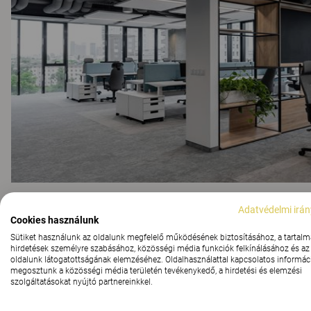
SNI
Adatvédelmi irán
Cookies használunk
IRODAI MEGOLDÁSOK
Sütiket használunk az oldalunk megfelelő működésének biztosításához, a tartalm
hirdetések személyre szabásához, közösségi média funkciók felkínálásához és az
oldalunk látogatottságának elemzéséhez. Oldalhasználattal kapcsolatos informáci
megosztunk a közösségi média területén tevékenykedő, a hirdetési és elemzési
szolgáltatásokat nyújtó partnereinkkel.