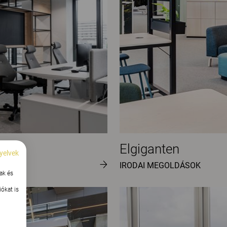
Elgiganten
yelvek
IRODAI MEGOLDÁSOK
ak és
ókat is