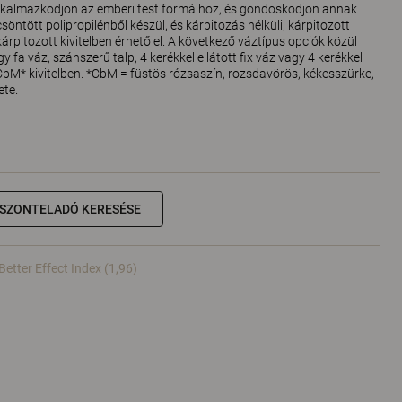
alkalmazkodjon az emberi test formáihoz, és gondoskodjon annak
söntött polipropilénből készül, és kárpitozás nélküli, kárpitozott
kárpitozott kivitelben érhető el. A következő váztípus opciók közül
gy fa váz, szánszerű talp, 4 kerékkel ellátott fix váz vagy 4 kerékkel
CbM* kivitelben. *CbM = füstös rózsaszín, rozsdavörös, kékesszürke,
ete.
ISZONTELADÓ KERESÉSE
Better Effect Index (1,96)