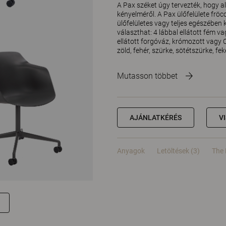
A Pax széket úgy tervezték, hogy 
kényelméről. A Pax ülőfelülete fröcc
ülőfelületes vagy teljes egészében 
választhat: 4 lábbal ellátott fém va
ellátott forgóváz, krómozott vagy 
zöld, fehér, szürke, sötétszürke, fek
Mutasson többet
AJÁNLATKÉRÉS
V
Anyagok
Letöltések (3)
The 