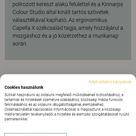
polírozott kereszt alakú felülettel és a Kinnarps
Colour Studio által kínált tartós szövetek
választékával kapható. Az ergonomikus
Capella X székcsalád tagja, amely hozzájárul a
mozgáshoz és a jó közérzethez a munkanap
során.
Adatvédelmi irányelvek
Használati utasítás
Cookies használunk
Sütiket használunk az oldalunk megfelelő működésének biztosításához, a
tartalmak és hirdetések személyre szabásához, közösségi média funkciók
felkínálásához és az oldalunk látogatottságának elemzéséhez.
Oldalhasználattal kapcsolatos információkat is megosztunk a közösségi
média területén tevékenykedő, a hirdetési és elemzési szolgáltatásokat nyújtó
partnereinkkel.