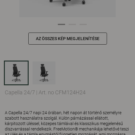
AZ ÖSSZES KÉP MEGJELENÍTÉSE
Capella 24/7
|
Art. no CFM124H24
A Capella 24/7 napi 24 órában, hét napon át történő személyre
szabott használatra szolgál. Külön párnázással ellátott,
kárpitozott üléssel, közepes támlával és klasszikus megjelenésű
díszvarrással rendelkezik. FreeMotion® mechanikája lehetővé teszi
az ülés és a támla egymástól független mozgását, ami mozgásra