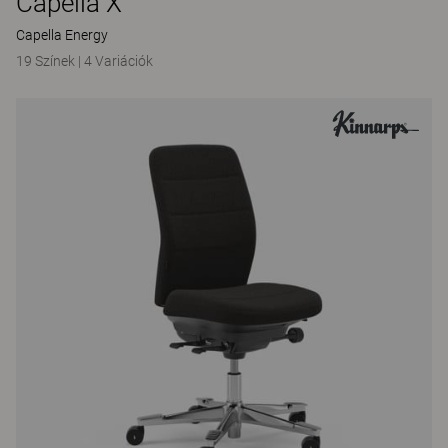
Capella X
Capella Energy
19 Színek
|
4 Variációk