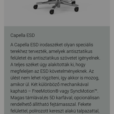
Capella ESD
A Capella ESD irodaszéket olyan speciális
terekhez tervezték, amelyek antisztatikus
felületet és antisztatikus szövetet igényelnek.
A teljes széket úgy alakították ki, hogy
megfeleljen az ESD követelményeknek. Az
ülést nem lehet rögzíteni, így akkor is mozog,
amikor ül. Két különböző mechanikával
kapható – FreeMotion® vagy SyncMotion™.
Magas támlával,és 5D karfával, opcionálisan
rendelhető állítható fejtámasszal. Fekete
felülettel, polírozott kereszt alakú talpazattal,