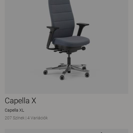
Capella X
Capella XL
207 Színek
|
4 Variációk