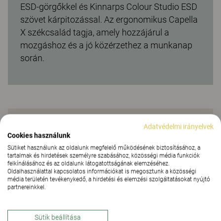
ESD-görgőkkel és Kinnarps Colour Studio ESD
szövet kárpitozással. Az ergonomikus Capella
X székcsalád tagja, amely hozzájárul a
mozgáshoz és a jó közérzethez a munkanap
során.
Használati utasítás
Adatvédelmi irányelvek
Cookies használunk
Sütiket használunk az oldalunk megfelelő működésének biztosításához, a
tartalmak és hirdetések személyre szabásához, közösségi média funkciók
felkínálásához és az oldalunk látogatottságának elemzéséhez.
Oldalhasználattal kapcsolatos információkat is megosztunk a közösségi
média területén tevékenykedő, a hirdetési és elemzési szolgáltatásokat nyújtó
partnereinkkel.
Sütik beállítása