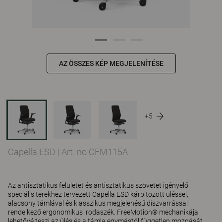
AZ ÖSSZES KÉP MEGJELENÍTÉSE
+5
Capella ESD
|
Art. no CFM115A
Az antisztatikus felületet és antisztatikus szövetet igényelő
speciális terekhez tervezett Capella ESD kárpitozott üléssel,
alacsony támlával és klasszikus megjelenésű díszvarrással
rendelkező ergonomikus irodaszék. FreeMotion® mechanikája
lehetővé teszi az ülés és a támla egymástól független mozgását,