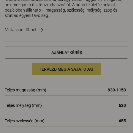
ami mozgásra ösztönzi a használót. A puha felületű karfa öt
pozícióban állítható – magasság, szélesség, mélység, szög és
szabad egyéni távolság.
Mutasson többet
AJÁNLATKÉRÉS
TERVEZD MEG A SAJÁTODAT
Teljes magasság (mm)
930-1150
Teljes mélység (mm)
620
Teljes szélesség (mm)
655