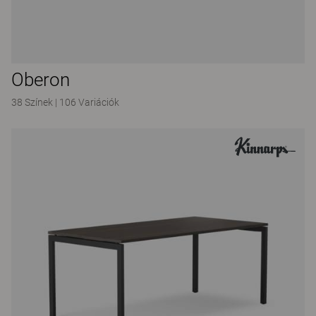
Oberon
38 Színek
|
106 Variációk