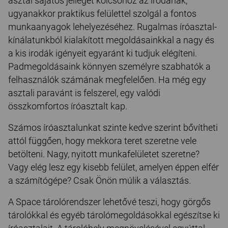
asztal sajátos jelleget kölcsönöz az irodának,
ugyanakkor praktikus felülettel szolgál a fontos
munkaanyagok lehelyezéséhez. Rugalmas íróasztal-
kínálatunkból kialakított megoldásainkkal a nagy és
a kis irodák igényeit egyaránt ki tudjuk elégíteni.
Padmegoldásaink könnyen személyre szabhatók a
felhasználók számának megfelelően. Ha még egy
asztali paravánt is felszerel, egy valódi
összkomfortos íróasztalt kap.
Számos íróasztalunkat szinte kedve szerint bővítheti
attól függően, hogy mekkora teret szeretne vele
betölteni. Nagy, nyitott munkafelületet szeretne?
Vagy elég lesz egy kisebb felület, amelyen éppen elfér
a számítógépe? Csak Önön múlik a választás.
A Space tárolórendszer lehetővé teszi, hogy görgős
tárolókkal és egyéb tárolómegoldásokkal egészítse ki