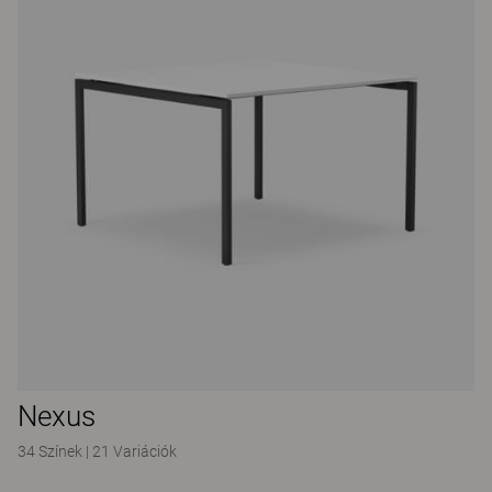
Nexus
34 Színek
|
21 Variációk