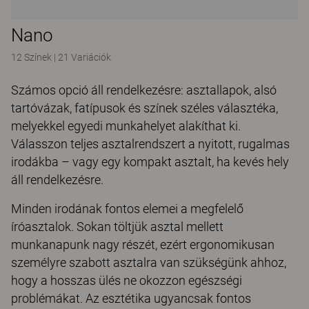
Nano
12 Színek
|
21 Variációk
Számos opció áll rendelkezésre: asztallapok, alsó
tartóvázak, fatípusok és színek széles választéka,
melyekkel egyedi munkahelyet alakíthat ki.
Válasszon teljes asztalrendszert a nyitott, rugalmas
irodákba – vagy egy kompakt asztalt, ha kevés hely
áll rendelkezésre.
Minden irodának fontos elemei a megfelelő
íróasztalok. Sokan töltjük asztal mellett
munkanapunk nagy részét, ezért ergonomikusan
személyre szabott asztalra van szükségünk ahhoz,
hogy a hosszas ülés ne okozzon egészségi
problémákat. Az esztétika ugyancsak fontos