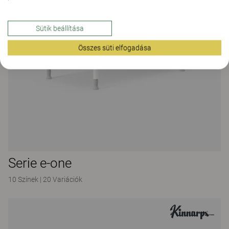
Sütik beállítása
Összes süti elfogadása
Serie e-one
10 Színek
|
20 Variációk