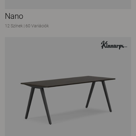
Nano
12 Színek
|
60 Variációk