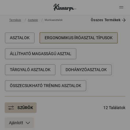
Összes Termékek
Termékek
Asztalok
Munkaasztalok
?
?
ASZTALOK
ERGONOMIKUS ÍRÓASZTAL TÍPUSOK
ÁLLÍTHATÓ MAGASSÁGÚ ASZTAL
TÁRGYALÓ ASZTALOK
DOHÁNYZÓASZTALOK
ÖSSZECSUKHATÓ TRÉNING ASZTALOK
SZÛRÕK
12 Találatok
Ajánlott